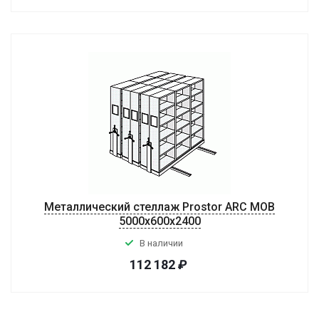
Металлический стеллаж Prostor ARC MOB
5000x600x2400
В наличии
112 182
₽