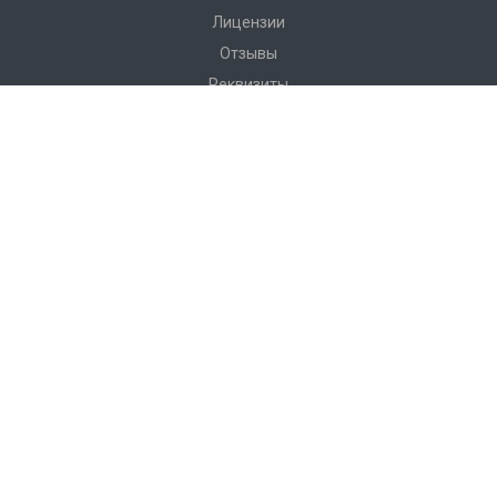
Лицензии
Отзывы
Реквизиты
Сервис
Доставка
Монтаж
Гарантия
Замер
Проект
Подготовка
Каталог
Производство
Фото объектов
Новости