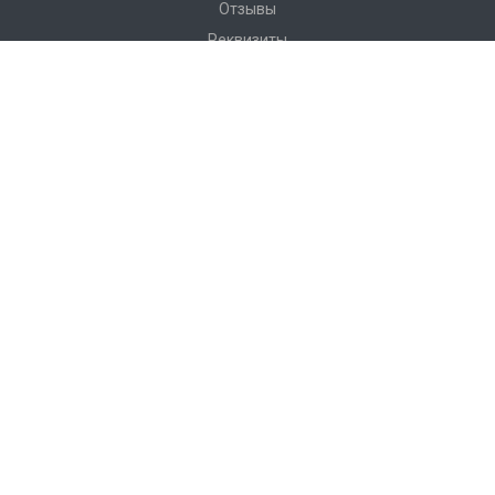
Отзывы
Реквизиты
Сервис
Доставка
Монтаж
Гарантия
Замер
Проект
Подготовка
Каталог
Производство
Фото объектов
Новости
Статьи