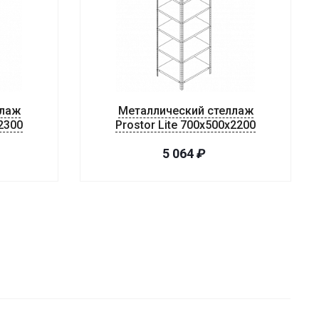
ллаж
Металлический стеллаж
x2300
Prostor Lite 700x500x2200
5 064
₽