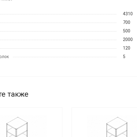
4310
700
500
2000
120
олок
5
те также