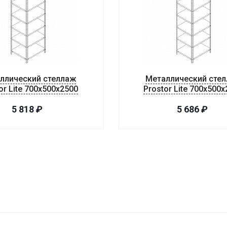
ллический стеллаж
Металлический сте
or Lite 700x500x2500
Prostor Lite 700x500
5 818
₽
5 686
₽