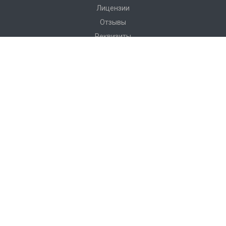
Лицензии
Отзывы
Реквизиты
Сервис
Доставка
Монтаж
Гарантия
Замер
Проект
Подготовка
Каталог
Производство
Фото объектов
Новости