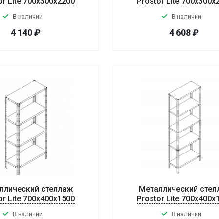
or Lite 700x300x2200
Prostor Lite 700x300x
В наличии
В наличии
4 140
₽
4 608
₽
ллический стеллаж
Металлический стел
or Lite 700x400x1500
Prostor Lite 700x400x
В наличии
В наличии