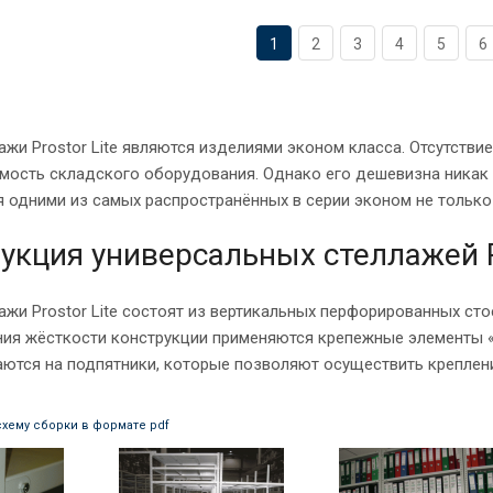
1
2
3
4
5
6
ажи Prostor Lite являются изделиями эконом класса. Отсутств
мость складского оборудования. Однако его дешевизна никак 
 одними из самых распространённых в серии эконом не только в
укция универсальных стеллажей Pr
ажи Prostor Lite состоят из вертикальных перфорированных ст
ния жёсткости конструкции применяются крепежные элементы «к
ются на подпятники, которые позволяют осуществить креплени
схему сборки в формате pdf