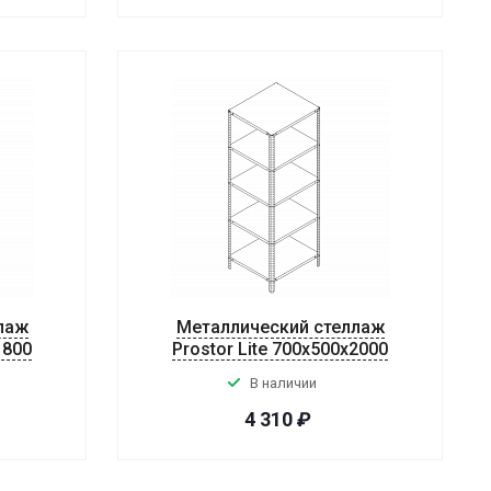
лаж
Металлический стеллаж
1800
Prostor Lite 700x500x2000
В наличии
4 310
₽