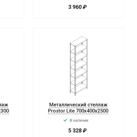
3 960
₽
лаж
Металлический стеллаж
2300
Prostor Lite 700x400x2500
В наличии
5 328
₽