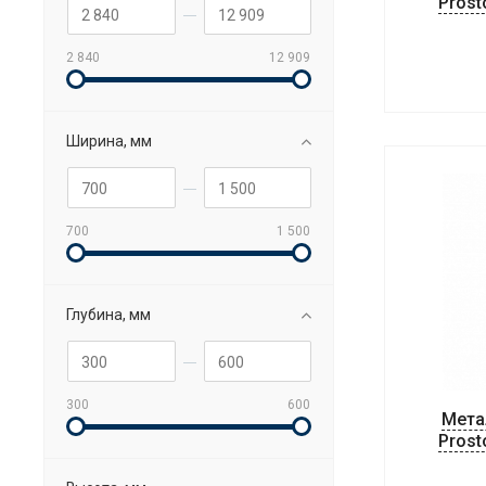
Prost
2 840
12 909
Ширина, мм
700
1 500
Глубина, мм
300
600
Мета
Prost