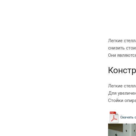
Легкие стелл
снизить стои
Они являются
Констр
Легкие стелл
Для увеличе
Стойки опира
Скачать 