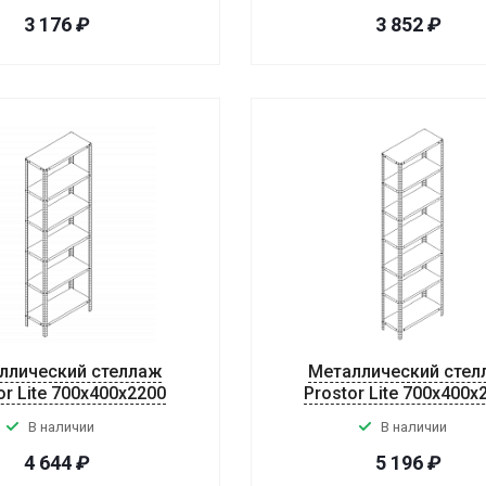
3 176
₽
3 852
₽
ллический стеллаж
Металлический стел
or Lite 700x400x2200
Prostor Lite 700x400x
В наличии
В наличии
4 644
₽
5 196
₽