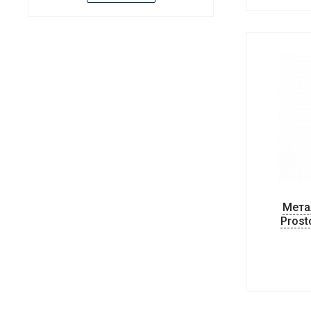
Мета
Prost