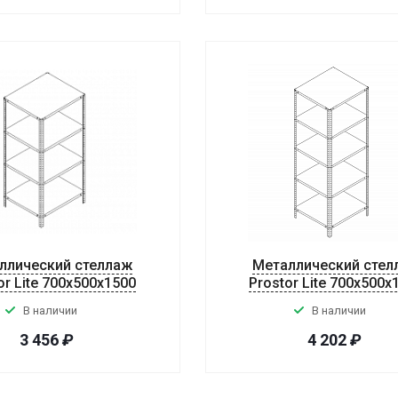
ллический стеллаж
Металлический стел
or Lite 700x500x1500
Prostor Lite 700x500x
В наличии
В наличии
3 456
₽
4 202
₽